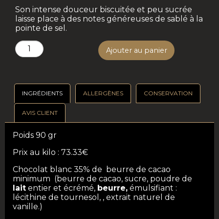
Son intense douceur biscuitée et peu sucrée
laisse place à des notes généreuses de sablé à la
pointe de sel.
quantité
Ajouter au panier
de
Chocolat
blanc
INGRÉDIENTS
ALLERGÈNES
CONSERVATION
Caramel
35%
AVIS CLIENT
Poids 90 gr
Prix au kilo : 73.33€
Chocolat blanc 35% de beurre de cacao
minimum (beurre de cacao, sucre, poudre de
lait
entier et écrémé,
beurre,
émulsifiant :
lécithine de tournesol, , extrait naturel de
vanille.)