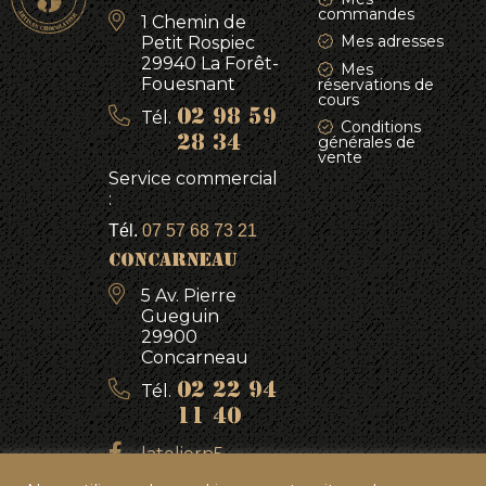
commandes
1 Chemin de
Mes adresses
Petit Rospiec
29940 La Forêt-
Mes
Fouesnant
réservations de
cours
Tél.
02 98 59
Conditions
générales de
28 34
vente
Service commercial
:
Tél.
07 57 68 73 21
CONCARNEAU
5 Av. Pierre
Gueguin
29900
Concarneau
Tél.
02 22 94
11 40
lateliern5