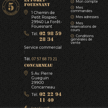
LA FORÊT-
Mon compte
FOUESNANT
Mes
commandes
1 Chemin de
Mes adresses
Petit Rospiec
29940 La Forêt-
Mes
Fouesnant
réservations de
cours
Tél.
02 98 59
Conditions
générales de
28 34
vente
Service commercial
:
Tél.
07 57 68 73 21
CONCARNEAU
5 Av. Pierre
Gueguin
29900
Concarneau
Tél.
02 22 94
11 40