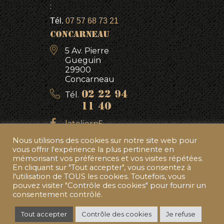
:
Tél.
07 57 68 73 21
CONCARNEAU
5 Av. Pierre
Gueguin
29900
Concarneau
Tél.
02 22 94
11 40
lateliern5
latelier.n5
Nous utilisons des cookies sur notre site web pour
vous offrir l'expérience la plus pertinente en
mémorisant vos préférences et vos visites répétées.
En cliquant sur "Tout accepter", vous consentez à
l'utilisation de TOUS les cookies. Toutefois, vous
pouvez visiter "Contrôle des cookies" pour fournir un
consentement contrôlé.
Mentions légales
Politique de confidentialité
© Conception & Développement netao®
Tout accepter
Contrôle des cookies
Je refuse
Tous droits réservés