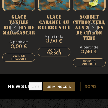
GLACE
GLACE
SORBET
VANILLE
CARAMEL AU
CITRON VERT,
BOURBON DE
BEURRE SALÉ
AUX ZESTES
MADAGASCAR
DE CITRON
A partir de
VERT
3,90
€
A partir de
3,90
€
Ce
Ce
A partir de
VOIR LE
produit
produit
3,90
€
Ce
PRODUIT
a
a
VOIR LE
produit
C
PRODUIT
plusieurs
plusieurs
a
VOIR LE
p
PRODUIT
variations.
variations.
plusieurs
a
Les
Les
variations.
p
options
options
Les
v
peuvent
peuvent
options
L
être
être
peuvent
o
NEWSLETTER
RGPD
choisies
choisies
être
p
sur
sur
choisies
ê
la
la
sur
c
page
page
la
s
du
du
page
l