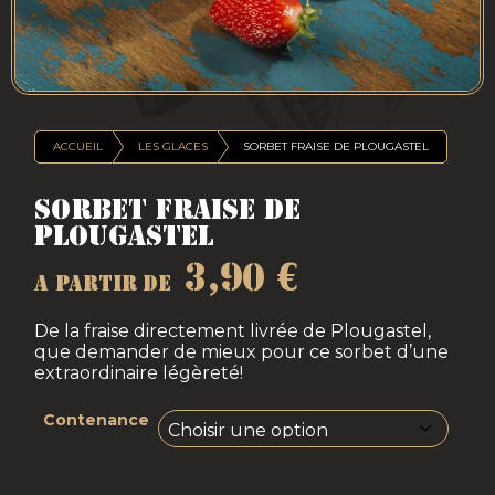
ACCUEIL
LES GLACES
SORBET FRAISE DE PLOUGASTEL
Sorbet Fraise de
Plougastel
3,90
€
A partir de
De la fraise directement livrée de Plougastel,
que demander de mieux pour ce sorbet d’une
extraordinaire légèreté!
Contenance