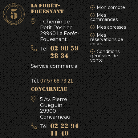
produit
produit
du
p
LA FORÊT-
Mon compte
produit
FOUESNANT
Mes
p
commandes
1 Chemin de
Mes adresses
Petit Rospiec
29940 La Forêt-
Mes
Fouesnant
réservations de
cours
Tél.
02 98 59
Conditions
générales de
28 34
vente
Service commercial
:
Tél.
07 57 68 73 21
CONCARNEAU
5 Av. Pierre
Gueguin
29900
Concarneau
Tél.
02 22 94
11 40