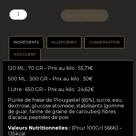
quantité
Ajouter au panier
de
Sorbet
Fraise
INGRÉDIENTS
ALLERGÈNES
CONSERVATION
de
Plougastel
AVIS CLIENT
120 ML : 70 GR – Prix au kilo : 55,71€
500 ML : 300 GR – Prix au kilo : 30€
1 Litre : 650 GR –
Prix au kilo : 24,62€
Purée de fraise de Plougastel (65%), sucre, eau,
dextrose, glucose atomisée, stabilisants (gomme
de guar, farine de graine de caroubes) fibres
d’acacia, peptides de pois
Valeurs Nutritionnelles :
(Pour 100Gr) 566KJ –
135kcal.